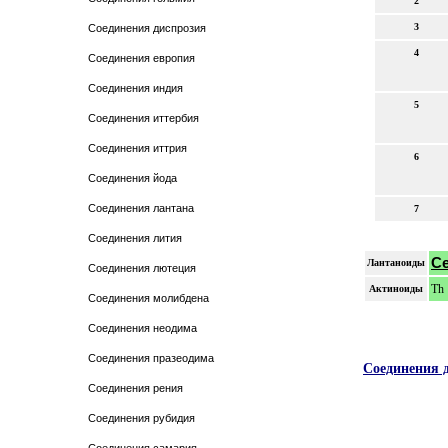
2
3
Соединения диспрозия
4
Соединения европия
Соединения индия
5
Соединения иттербия
Соединения иттрия
6
Соединения йода
Соединения лантана
7
Соединения лития
C
Лантаноиды
Соединения лютеция
Th
Актиноиды
Соединения молибдена
Соединения неодима
Соединения празеодима
Соединения 
Соединения рения
Соединения рубидия